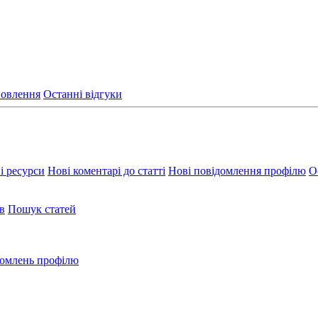
новлення
Останні відгуки
і ресурси
Нові коментарі до статті
Нові повідомлення профілю
О
в
Пошук статей
омлень профілю