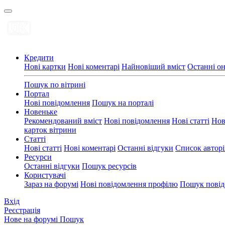
Кредити
Нові картки
Нові коментарі
Найновіший вміст
Останні о
Пошук по вітрині
Портал
Нові повідомлення
Пошук на порталі
Новеньке
Рекомендований вміст
Нові повідомлення
Нові статті
Нов
карток вітрини
Статті
Нові статті
Нові коментарі
Останні відгуки
Список авторі
Ресурси
Останні відгуки
Пошук ресурсів
Користувачі
Зараз на форумі
Нові повідомлення профілю
Пошук повід
Вхід
Реєстрація
Нове на форумі
Пошук