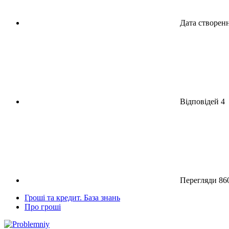
Дата створен
Відповідей
4
Перегляди
86
Гроші та кредит. База знань
Про гроші