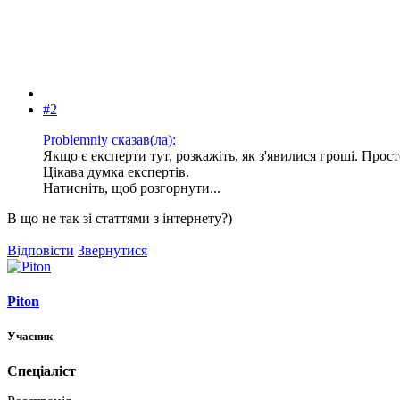
#2
Problemniy сказав(ла):
Якщо є експерти тут, розкажіть, як з'явилися гроші. Просто
Цікава думка експертів.
Натисніть, щоб розгорнути...
В що не так зі статтями з інтернету?)
Відповісти
Звернутися
Piton
Учасник
Спеціаліст