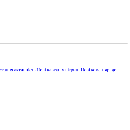
стання активність
Нові картки у вітрині
Нові коментарі до