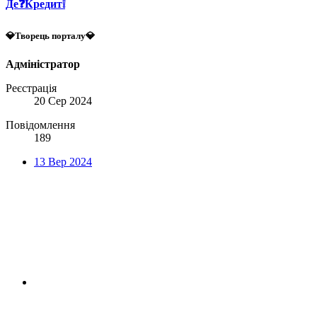
Де❓Кредит❕
💎Творець порталу💎
Адміністратор
Реєстрація
20 Сер 2024
Повідомлення
189
13 Вер 2024