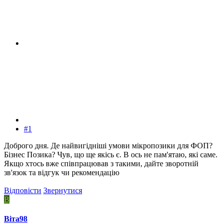
#1
Доброго дня. Де найвигідніші умови мікропозики для ФОП?
Бізнес Позика? Чув, що ще якісь є. В ось не пам'ятаю, які саме.
Якщо хтось вже співпрацював з такими, дайте зворотній
зв'язок та відгук чи рекомендацію
Відповісти
Звернутися
В
Віта98