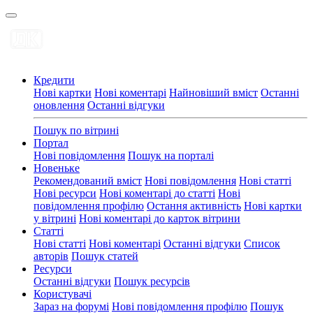
Кредити
Нові картки
Нові коментарі
Найновіший вміст
Останні
оновлення
Останні відгуки
Пошук по вітрині
Портал
Нові повідомлення
Пошук на порталі
Новеньке
Рекомендований вміст
Нові повідомлення
Нові статті
Нові ресурси
Нові коментарі до статті
Нові
повідомлення профілю
Остання активність
Нові картки
у вітрині
Нові коментарі до карток вітрини
Статті
Нові статті
Нові коментарі
Останні відгуки
Список
авторів
Пошук статей
Ресурси
Останні відгуки
Пошук ресурсів
Користувачі
Зараз на форумі
Нові повідомлення профілю
Пошук