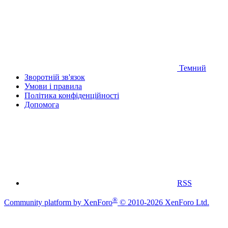
Темний
Зворотній зв'язок
Умови і правила
Політика конфіденційності
Дoпoмoга
RSS
®
Community platform by XenForo
© 2010-2026 XenForo Ltd.