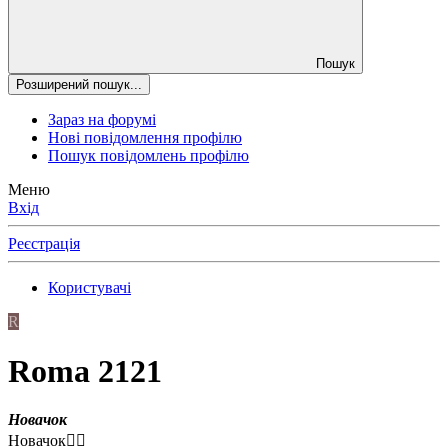
Пошук
Розширений пошук...
Зараз на форумі
Нові повідомлення профілю
Пошук повідомлень профілю
Меню
Вхід
Реєстрація
Користувачі
R
Roma 2121
Новачок
Новачок😶‍🌫️