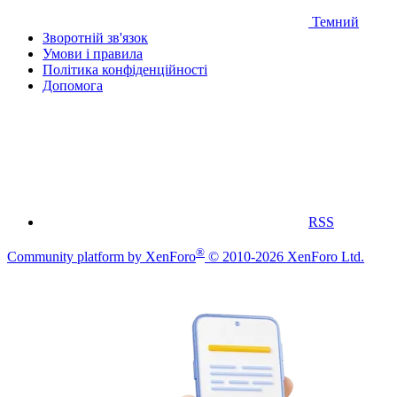
Темний
Зворотній зв'язок
Умови і правила
Політика конфіденційності
Дoпoмoга
RSS
®
Community platform by XenForo
© 2010-2026 XenForo Ltd.