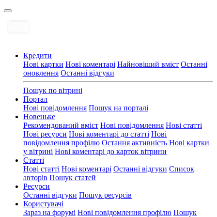
Кредити
Нові картки
Нові коментарі
Найновіший вміст
Останні
оновлення
Останні відгуки
Пошук по вітрині
Портал
Нові повідомлення
Пошук на порталі
Новеньке
Рекомендований вміст
Нові повідомлення
Нові статті
Нові ресурси
Нові коментарі до статті
Нові
повідомлення профілю
Остання активність
Нові картки
у вітрині
Нові коментарі до карток вітрини
Статті
Нові статті
Нові коментарі
Останні відгуки
Список
авторів
Пошук статей
Ресурси
Останні відгуки
Пошук ресурсів
Користувачі
Зараз на форумі
Нові повідомлення профілю
Пошук