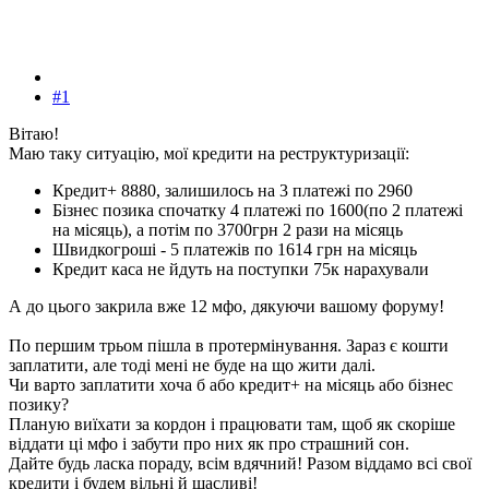
#1
Вітаю!
Маю таку ситуацію, мої кредити на реструктуризації:
Кредит+ 8880, залишилось на 3 платежі по 2960
Бізнес позика спочатку 4 платежі по 1600(по 2 платежі
на місяць), а потім по 3700грн 2 рази на місяць
Швидкогроші - 5 платежів по 1614 грн на місяць
Кредит каса не йдуть на поступки 75к нарахували
А до цього закрила вже 12 мфо, дякуючи вашому форуму!
По першим трьом пішла в протермінування. Зараз є кошти
заплатити, але тоді мені не буде на що жити далі.
Чи варто заплатити хоча б або кредит+ на місяць або бізнес
позику?
Планую виїхати за кордон і працювати там, щоб як скоріше
віддати ці мфо і забути про них як про страшний сон.
Дайте будь ласка пораду, всім вдячний! Разом віддамо всі свої
кредити і будем вільні й щасливі!