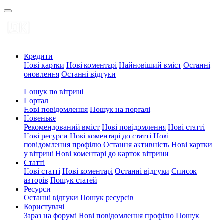
Кредити
Нові картки
Нові коментарі
Найновіший вміст
Останні
оновлення
Останні відгуки
Пошук по вітрині
Портал
Нові повідомлення
Пошук на порталі
Новеньке
Рекомендований вміст
Нові повідомлення
Нові статті
Нові ресурси
Нові коментарі до статті
Нові
повідомлення профілю
Остання активність
Нові картки
у вітрині
Нові коментарі до карток вітрини
Статті
Нові статті
Нові коментарі
Останні відгуки
Список
авторів
Пошук статей
Ресурси
Останні відгуки
Пошук ресурсів
Користувачі
Зараз на форумі
Нові повідомлення профілю
Пошук