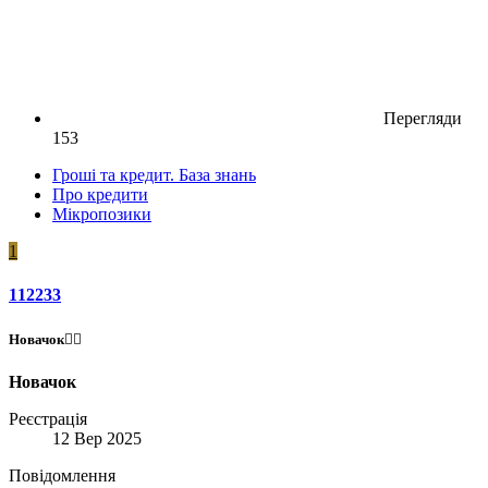
Перегляди
153
Гроші та кредит. База знань
Про кредити
Мікропозики
1
112233
Новачок😶‍🌫️
Новачок
Реєстрація
12 Вер 2025
Повідомлення