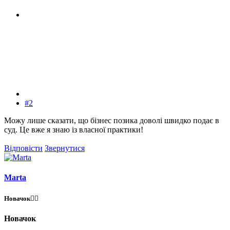
#2
Можу лише сказати, що бізнес позика доволі швидко подає в
суд. Це вже я знаю із власної практики!
Відповісти
Звернутися
Marta
Новачок😶‍🌫️
Новачок