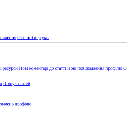
новлення
Останні відгуки
і ресурси
Нові коментарі до статті
Нові повідомлення профілю
О
в
Пошук статей
омлень профілю