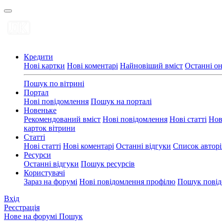
Кредити
Нові картки
Нові коментарі
Найновіший вміст
Останні о
Пошук по вітрині
Портал
Нові повідомлення
Пошук на порталі
Новеньке
Рекомендований вміст
Нові повідомлення
Нові статті
Нов
карток вітрини
Статті
Нові статті
Нові коментарі
Останні відгуки
Список авторі
Ресурси
Останні відгуки
Пошук ресурсів
Користувачі
Зараз на форумі
Нові повідомлення профілю
Пошук повід
Вхід
Реєстрація
Нове на форумі
Пошук