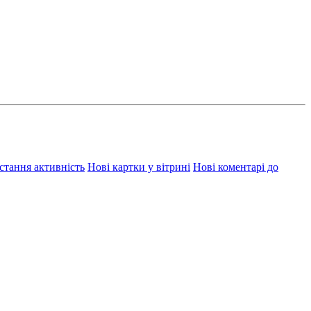
стання активність
Нові картки у вітрині
Нові коментарі до