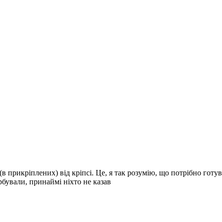
 прикріплених) від кріпсі. Це, я так розумію, що потрібно готув
рбували, принаймі ніхто не казав