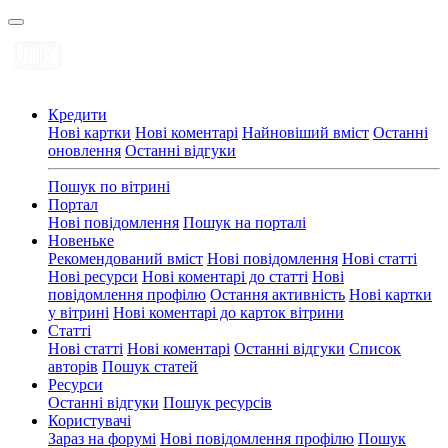
Кредити
Нові картки
Нові коментарі
Найновіший вміст
Останні
оновлення
Останні відгуки
Пошук по вітрині
Портал
Нові повідомлення
Пошук на порталі
Новеньке
Рекомендований вміст
Нові повідомлення
Нові статті
Нові ресурси
Нові коментарі до статті
Нові
повідомлення профілю
Остання активність
Нові картки
у вітрині
Нові коментарі до карток вітрини
Статті
Нові статті
Нові коментарі
Останні відгуки
Список
авторів
Пошук статей
Ресурси
Останні відгуки
Пошук ресурсів
Користувачі
Зараз на форумі
Нові повідомлення профілю
Пошук