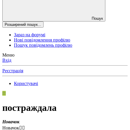
Пошук
Розширений пошук...
Зараз на форумі
Нові повідомлення профілю
Пошук повідомлень профілю
Меню
Вхід
Реєстрація
Користувачі
П
постраждала
Новачок
Новачок😶‍🌫️