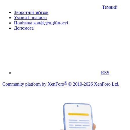
Темний
Зворотній зв'язок
Умови і правила
Політика конфіденційності
Дoпoмoга
RSS
®
Community platform by XenForo
© 2010-2026 XenForo Ltd.