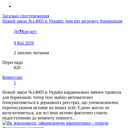
Загальні спостереження
Новий закон №14005 в Україні: чим він загрожує боржникам
Де❓Кредит❕
9 Кві 2026
2 хвилин читання
Перегляди
820
Коментарі
1
Новий закон №14005 в Україні кардинально змінює правила
для боржників: тепер їхнє майно автоматично
блокуватиметься в державних реєстрах, що унеможливлює
переписування активів на інших осіб. Єдине житло не
вилучатиметься, але всі інші активи фактично стають
недоступними до моменту повного...