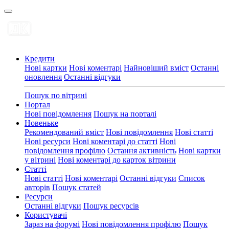
Кредити
Нові картки
Нові коментарі
Найновіший вміст
Останні
оновлення
Останні відгуки
Пошук по вітрині
Портал
Нові повідомлення
Пошук на порталі
Новеньке
Рекомендований вміст
Нові повідомлення
Нові статті
Нові ресурси
Нові коментарі до статті
Нові
повідомлення профілю
Остання активність
Нові картки
у вітрині
Нові коментарі до карток вітрини
Статті
Нові статті
Нові коментарі
Останні відгуки
Список
авторів
Пошук статей
Ресурси
Останні відгуки
Пошук ресурсів
Користувачі
Зараз на форумі
Нові повідомлення профілю
Пошук